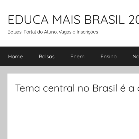
Pular
para
EDUCA MAIS BRASIL 2
o
conteúdo
Bolsas, Portal do Aluno, Vagas e Inscrições
Home
Bolsas
Enem
Ensino
No
Tema central no Brasil é a