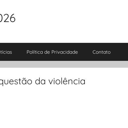
026
tícias
Política de Privacidade
Contato
 questão da violência