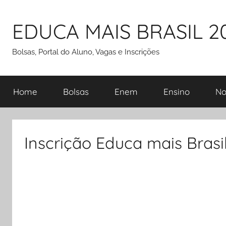
Pular
para
EDUCA MAIS BRASIL 2
o
conteúdo
Bolsas, Portal do Aluno, Vagas e Inscrições
Home
Bolsas
Enem
Ensino
No
Inscrição Educa mais Brasi